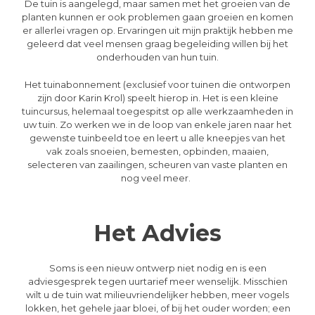
De tuin is aangelegd, maar samen met het groeien van de
planten kunnen er ook problemen gaan groeien en komen
er allerlei vragen op. Ervaringen uit mijn praktijk hebben me
geleerd dat veel mensen graag begeleiding willen bij het
onderhouden van hun tuin.
Het tuinabonnement (exclusief voor tuinen die ontworpen
zijn door Karin Krol) speelt hierop in. Het is een kleine
tuincursus, helemaal toegespitst op alle werkzaamheden in
uw tuin. Zo werken we in de loop van enkele jaren naar het
gewenste tuinbeeld toe en leert u alle kneepjes van het
vak zoals snoeien, bemesten, opbinden, maaien,
selecteren van zaailingen, scheuren van vaste planten en
nog veel meer.
Het Advies
Soms is een nieuw ontwerp niet nodig en is een
adviesgesprek tegen uurtarief meer wenselijk. Misschien
wilt u de tuin wat milieuvriendelijker hebben, meer vogels
lokken, het gehele jaar bloei, of bij het ouder worden; een